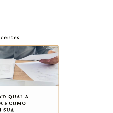
ecentes
AT: QUAL A
A E COMO
 SUA