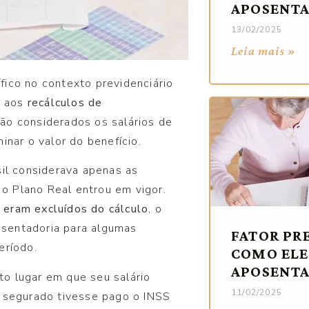
APOSENTA
13/02/2025
Leia mais »
fico no contexto previdenciário
a aos
recálculos de
ão considerados os salários de
inar o valor do benefício.
sil considerava apenas as
 o Plano Real entrou em vigor.
a eram excluídos do cálculo
, o
posentadoria para algumas
FATOR PR
eríodo.
COMO ELE
APOSENTA
o lugar em que seu salário
11/02/2025
o segurado tivesse pago o INSS